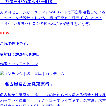
「カタヨセのエッセー018」
カタヨセヒロシがロクディムWebサイトで不定期連載している
エッセーを特設サイトでも。第18回東京単独ライブにかけて
「018」カタヨセヒロシの知られざる変態性をどうぞ。
NEW
これで最後です。
更新日：2020年6月30日
作者：カタヨセヒロシ
「名古屋名古屋発東京行」
名古屋から東京を目指し、あの日から日々変わる情勢と日々変
わっていく体重と。ちゃんと絞ってライブまで。名古屋が名古