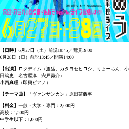
【日時】
6月27日（土）前説18:45／開演19:00
6月28日（日）前説13:45／開演14:00
【出演】
ロクディム（渡猛、カタヨセヒロシ、りょーちん、小
田篤史、名古屋淳、宍戸勇介）
小西真理（即興ピアノ）
【テーマ曲】
「ヴァンサンカン」原田茶飯事
【料金】
一般・大学・専門：2,000円
高校：1,500円
中学生以下：1,000円