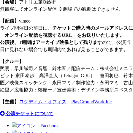
【会場】
アトリエ第Q藝術
無観客にてオンライン配信 ※劇場での観劇はできません
【配信】
vimeo
ライブ開催日の前日に、
チケットご購入時のメールアドレスに
「オンライン配信を視聴するURL」をお送りいたします。
公演後、1週間はアーカイブ映像として残ります
ので、公演当
日に見れない場合でも期間内であれば見ることができます。
【クルー】
照明：早川誠司／音響：鈴木匠／配信チーム：株式会社ミニラ
ビット 家田泰歩 高澤直人（Tetragon G.K.） 會田将巳 鈴木
匠／映像スイッチング：永田マミ／制作協力：永田マミ 古山
絵里／広報協力：鄭慶一／宣伝美術：デザイン事務所スペスタ
【主催】
ロクディム・オフィス
PlayGroundWork Inc
公演チケットについて