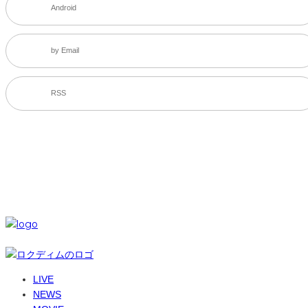
Android
by Email
RSS
SNS
© 6-dim+ / PlayGroundWork Inc
LIVE
NEWS