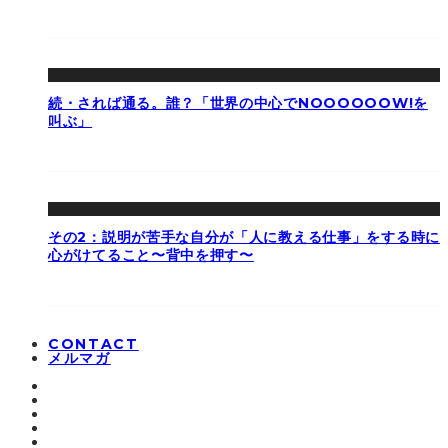
続・されば通る。誰？「世界の中心でNOOOOOOW!を
叫ぶ」
その2：説明が苦手な自分が「人に教える仕事」をする時に
心がけてること〜背中を押す〜
CONTACT
メルマガ