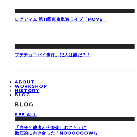
ロクディム 第11回東京単独ライブ「MOVE」
プチチョコパイ事件。犯人は誰だ？！
ABOUT
WORKSHOP
HISTORY
BLOG
BLOG
SEE ALL
『自分と他者と今を楽しむこと』に
徹底的に向き合った「NOOOOOOW!」