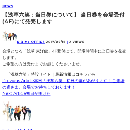
NEWS
【浅草六笑：当日券について】 当日券を会場受付
(4F)にて発売します
6-DIM+ OFFICE
·
2017/09/16
·
1
·
2 VIEWS
会場となる「浅草 東洋館」4F受付にて、開場時間中に当日券を発売
します。
ご希望の方は受付までお越しくださいませ。
「浅草六笑」特設サイト｜最新情報はコチラから
Previous Article
本日「浅草六笑」初日の幕があがります！ ご来場
の皆さま、会場でお待ちしております！
Next Article
初日が明けた