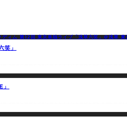
草六笑」
E」