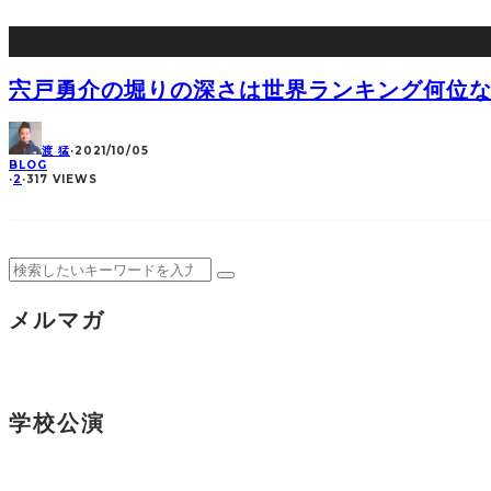
宍戸勇介の堀りの深さは世界ランキング何位
渡 猛
·
2021/10/05
BLOG
·
2
·
317 VIEWS
メルマガ
学校公演