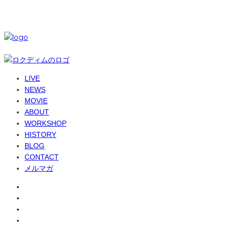
© 6-dim+ / PlayGroundWork Inc
LIVE
NEWS
MOVIE
ABOUT
WORKSHOP
HISTORY
BLOG
CONTACT
メルマガ