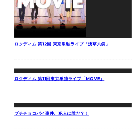
ロクディム 第12回 東京単独ライブ「浅草六笑」
ロクディム 第11回東京単独ライブ「MOVE」
プチチョコパイ事件。犯人は誰だ？！