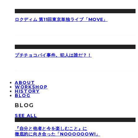
ロクディム 第11回東京単独ライブ「MOVE」
プチチョコパイ事件。犯人は誰だ？！
ABOUT
WORKSHOP
HISTORY
BLOG
BLOG
SEE ALL
『自分と他者と今を楽しむこと』に
徹底的に向き合った「NOOOOOOW!」