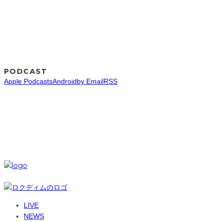
PODCAST
Apple Podcasts
Android
by Email
RSS
SNS
© 6-dim+ / PlayGroundWork Inc
LIVE
NEWS