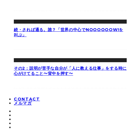
続・されば通る。誰？「世界の中心でNOOOOOOW!を
叫ぶ」
その2：説明が苦手な自分が「人に教える仕事」をする時に
心がけてること〜背中を押す〜
CONTACT
メルマガ