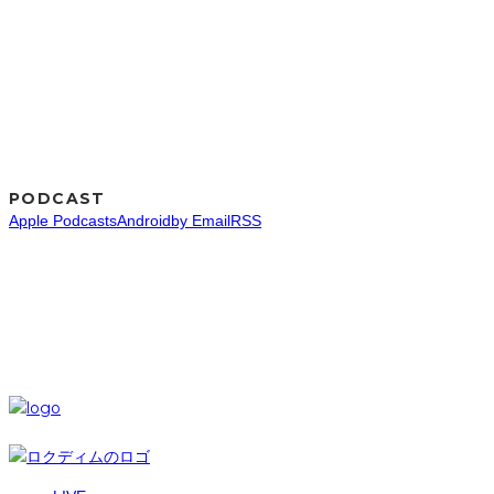
PODCAST
Apple Podcasts
Android
by Email
RSS
SNS
© 6-dim+ / PlayGroundWork Inc