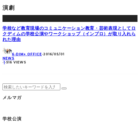
演劇
学校など教育現場のコミュニケーション教育・芸術表現としてロ
クディムの学校公演やワークショップ（インプロ）が取り入れら
れた理由
6-DIM+ OFFICE
·
2016/05/01
NEWS
·
1
·
516 VIEWS
メルマガ
学校公演