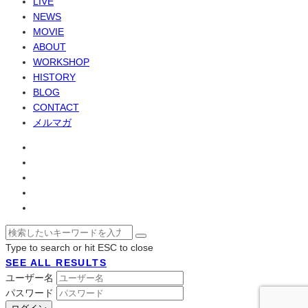
LIVE
NEWS
MOVIE
ABOUT
WORKSHOP
HISTORY
BLOG
CONTACT
メルマガ
Type to search or hit ESC to close
SEE ALL RESULTS
ユーザー名
パスワード