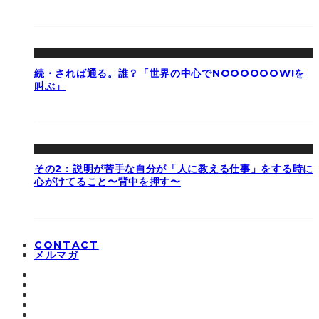
続・されば通る。誰？「世界の中心でNOOOOOOW!を
叫ぶ」
その2：説明が苦手な自分が「人に教える仕事」をする時に
心がけてること〜背中を押す〜
CONTACT
メルマガ