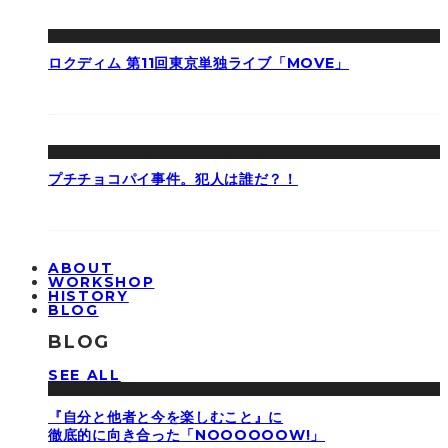
ロクディム 第11回東京単独ライブ「MOVE」
プチチョコパイ事件。犯人は誰だ？！
ABOUT
WORKSHOP
HISTORY
BLOG
BLOG
SEE ALL
『自分と他者と今を楽しむこと』に
徹底的に向き合った「NOOOOOOW!」