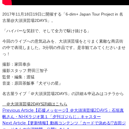
2017年11月18日19日に開催する「6-dim+ Japan Tour Project in 名
古屋@大須演芸場2DAYS」。
「ハイパーな笑顔で、そして全力で駆け抜ける」
今回のライブへの意気込みを、大須演芸場をとりまく素敵な商店街
の中で表現しました。3分弱の作品です。是非観てみてくださいませ
っ！
撮影：家田泰歩
撮影スタッフ:野田三智子
監督・編集：渡猛
音楽：原田茶飯事『犬ぞりの星』
名古屋ライブ「＠大須演芸場2DAYS」の詳細＆申込みはコチラから
＠大須演芸場2DAYS詳細はこちら
Previous Article
【応援メッセージ】＠大須演芸場2DAYS：石垣真
帆さん・NHKラジオ第１「夕刊ゴジらじ」キャスター
Next Article
【更新情報】動画コンテンツ「カードで決める!?吉田ジ