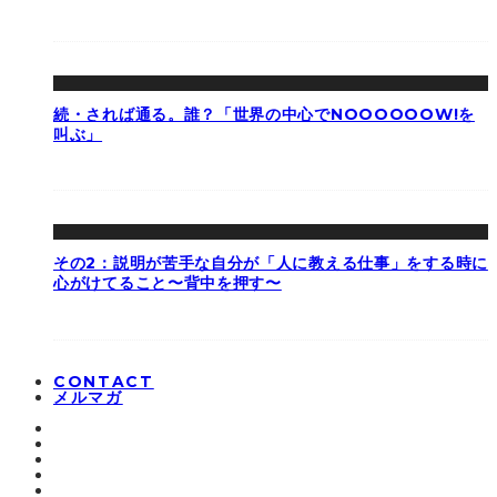
続・されば通る。誰？「世界の中心でNOOOOOOW!を
叫ぶ」
その2：説明が苦手な自分が「人に教える仕事」をする時に
心がけてること〜背中を押す〜
CONTACT
メルマガ