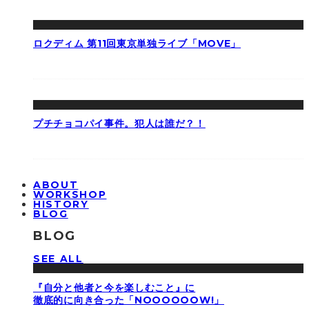
ロクディム 第11回東京単独ライブ「MOVE」
プチチョコパイ事件。犯人は誰だ？！
ABOUT
WORKSHOP
HISTORY
BLOG
BLOG
SEE ALL
『自分と他者と今を楽しむこと』に
徹底的に向き合った「NOOOOOOW!」