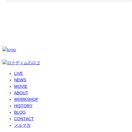
SNS
© 6-dim+ / PlayGroundWork Inc
LIVE
NEWS
MOVIE
ABOUT
WORKSHOP
HISTORY
BLOG
CONTACT
メルマガ