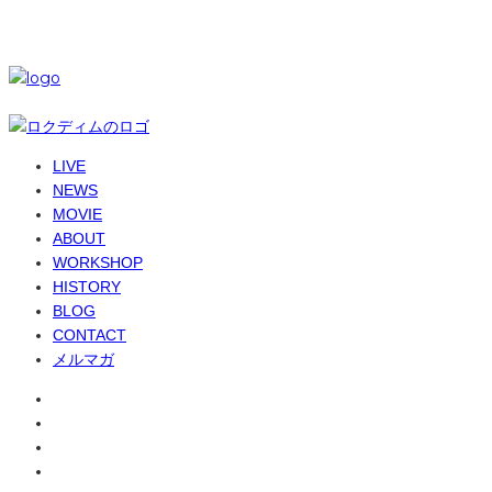
© 6-dim+ / PlayGroundWork Inc
LIVE
NEWS
MOVIE
ABOUT
WORKSHOP
HISTORY
BLOG
CONTACT
メルマガ