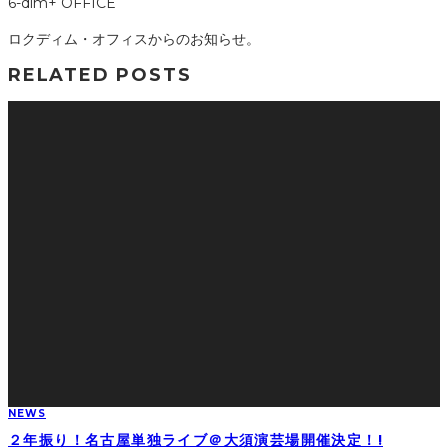
6-dim+ OFFICE
ロクディム・オフィスからのお知らせ。
RELATED POSTS
NEWS
２年振り！名古屋単独ライブ＠大須演芸場開催決定！!