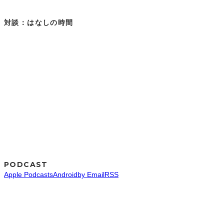
対談：はなしの時間
PODCAST
Apple Podcasts
Android
by Email
RSS
SNS