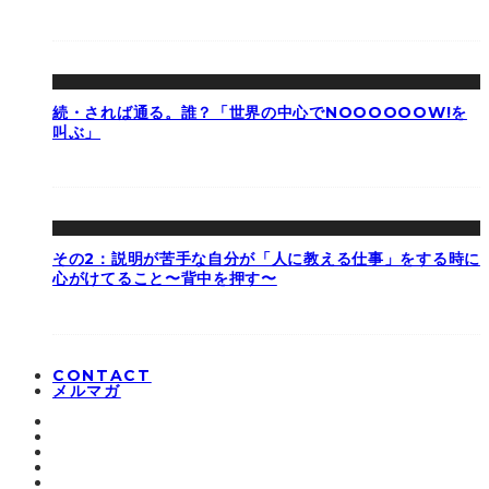
続・されば通る。誰？「世界の中心でNOOOOOOW!を
叫ぶ」
その2：説明が苦手な自分が「人に教える仕事」をする時に
心がけてること〜背中を押す〜
CONTACT
メルマガ