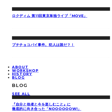
ロクディム 第11回東京単独ライブ「MOVE」
プチチョコパイ事件。犯人は誰だ？！
ABOUT
WORKSHOP
HISTORY
BLOG
BLOG
SEE ALL
『自分と他者と今を楽しむこと』に
徹底的に向き合った「NOOOOOOW!」