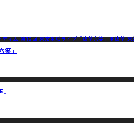
草六笑」
E」