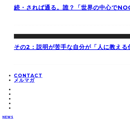
続・されば通る。誰？「世界の中心でNOO
その2：説明が苦手な自分が「人に教える
CONTACT
メルマガ
NEWS