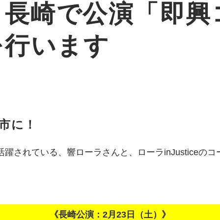
 長崎で公演「即興コ
」を行います
市に！
されている、響ローラさんと、ローラinJustice
《長崎公演：2月23日（土）》