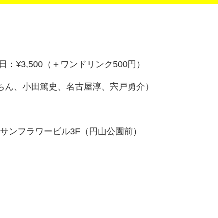
当日：¥3,500（＋ワンドリンク500円）
ちん、小田篤史、名古屋淳、宍戸勇介）
サンフラワービル3F（円山公園前）