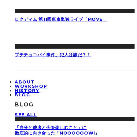
ロクディム 第11回東京単独ライブ「MOVE」
プチチョコパイ事件。犯人は誰だ？！
ABOUT
WORKSHOP
HISTORY
BLOG
BLOG
SEE ALL
『自分と他者と今を楽しむこと』に
徹底的に向き合った「NOOOOOOW!」