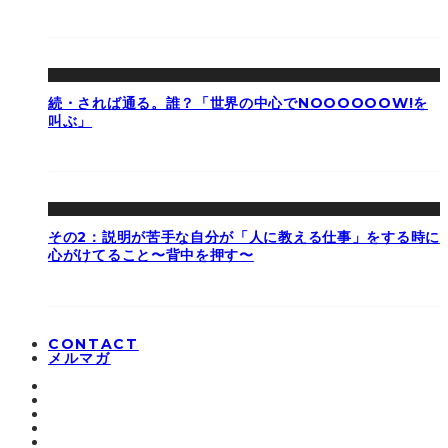
続・されば通る。誰？「世界の中心でNOOOOOOW!を
叫ぶ」
その2：説明が苦手な自分が「人に教える仕事」をする時に
心がけてること〜背中を押す〜
CONTACT
メルマガ