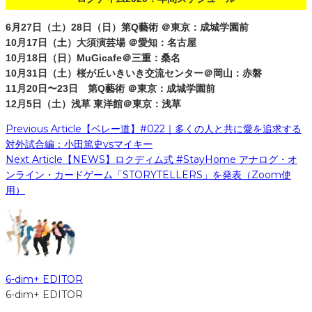
6月27日（土）28日（日）第Q藝術 ＠東京：成城学園前
10月17日（土）大須演芸場 ＠愛知：名古屋
10月18日（日）MuGicafe＠三重：桑名
10月31日（土）桜が丘いきいき交流センター＠岡山：赤磐
11月20日〜23日 第Q藝術 ＠東京：成城学園前
12月5日（土）浅草 東洋館＠東京：浅草
Previous Article
【ベレー道】#022｜多くの人と共に愛を追求する
対外試合編：小田篤史vsマイキー
Next Article
【NEWS】ロクディム式 #StayHome アナログ・オ
ンライン・カードゲーム「STORYTELLERS」を発表（Zoom使
用）
6-dim+ EDITOR
6-dim+ EDITOR