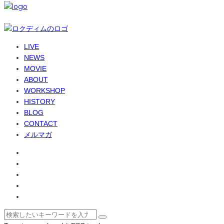
© 6-dim+ / PlayGroundWork Inc
LIVE
NEWS
MOVIE
ABOUT
WORKSHOP
HISTORY
BLOG
CONTACT
メルマガ