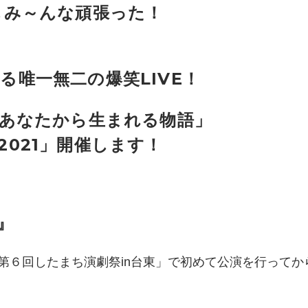
もみ～んな頑張った！
唯一無二の爆笑LIVE！
「あなたから生まれる物語」
021」開催します！
』
「第６回したまち演劇祭in台東」で初めて公演を行って