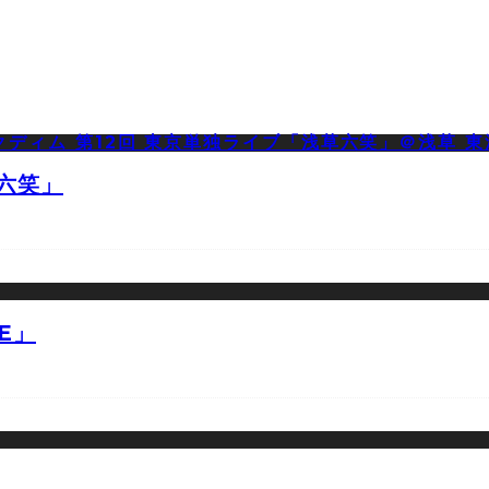
草六笑」
E」