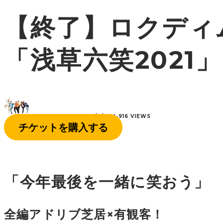
【終了】ロクディ
「浅草六笑2021
6-DIM+ EDITOR
·
2021/11/10
·
4
·
916 VIEWS
チケットを購入する
「今年最後を一緒に笑おう」
全編アドリブ芝居×有観客！