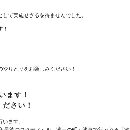
、
として実施せざるを得ませんでした。
す！
のやりとりをお楽しみください！
います！
ください！
行います。
1年最後のロクディムを、演芸の町・浅草で行われる「