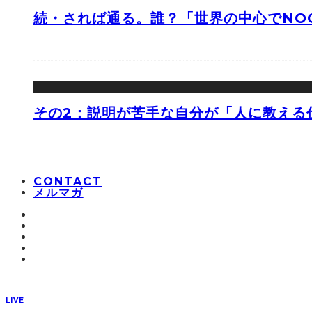
続・されば通る。誰？「世界の中心でNOO
その2：説明が苦手な自分が「人に教える
CONTACT
メルマガ
LIVE