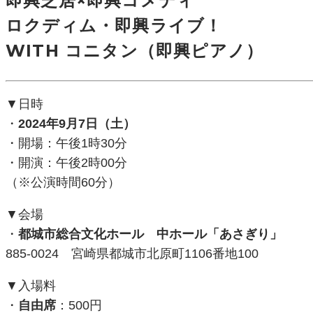
即興芝居×即興コメディ
ロクディム・即興ライブ！
WITH コニタン（即興ピアノ）
▼日時
・
2024年9月7日（土）
・開場：午後1時30分
・開演：午後2時00分
（※公演時間60分）
▼会場
・
都城市総合文化ホール 中ホール「あさぎり」
885-0024 宮崎県都城市北原町1106番地100
▼入場料
・
自由席
：500円