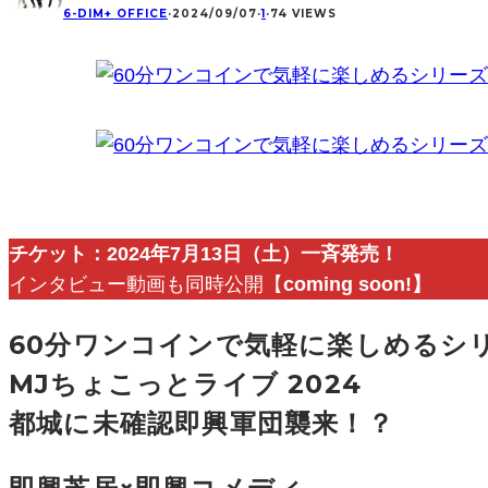
6-DIM+ OFFICE
·
2024/09/07
·
1
·
74 VIEWS
チケット：2024年7月13日（土）一斉発売！
インタビュー動画も同時公開【
coming soon!】
60分ワンコインで気軽に楽しめるシ
MJちょこっとライブ 2024
都城に未確認即興軍団襲来！？