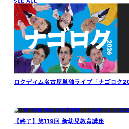
SEE ALL
ロクディム名古屋単独ライブ「ナゴロク2
【終了】第119回 新幼児教育講座