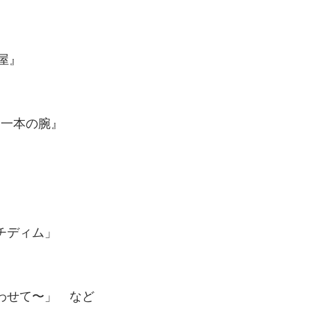
し屋』
と一本の腕』
チディム」
わせて〜」 など