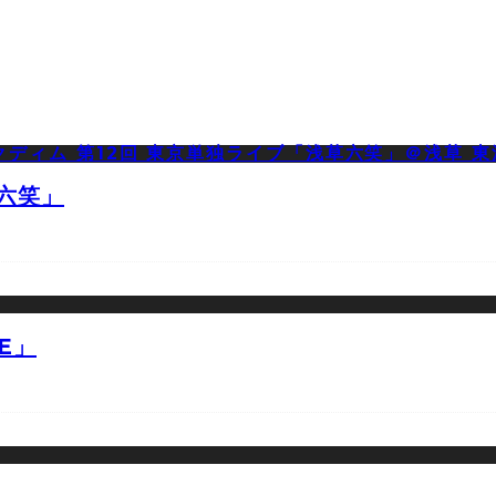
草六笑」
E」