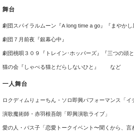
舞台
劇団スパイラルムーン『A long time a go』『まやか
劇団７月前夜『銀幕心中』
劇団桃唄３０９『トレイン･ホッパーズ』『三つの頭
猫の会『しゃべる猫とだらしないひと』 など
一人舞台
ロクディムりょーちん・ソロ即興パフォーマンス「イ
演歌魔術師・赤羽根吾朗「即興演歌ライブ」
愛の人・バス子「恋愛トークイベント〜聞くから、言