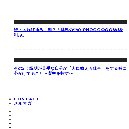
続・されば通る。誰？「世界の中心でNOOOOOOW!を
叫ぶ」
その2：説明が苦手な自分が「人に教える仕事」をする時に
心がけてること〜背中を押す〜
CONTACT
メルマガ