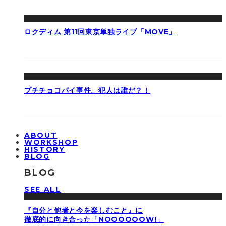
ロクディム 第11回東京単独ライブ「MOVE」
プチチョコパイ事件。犯人は誰だ？！
ABOUT
WORKSHOP
HISTORY
BLOG
BLOG
SEE ALL
『自分と他者と今を楽しむこと』に
徹底的に向き合った「NOOOOOOW!」