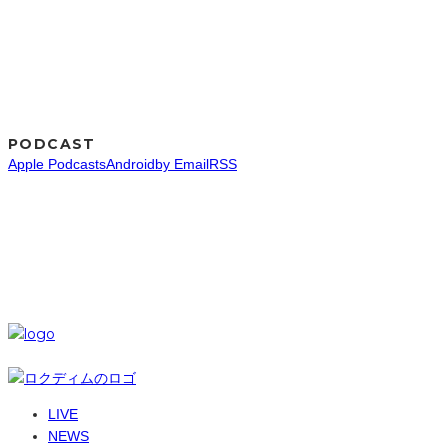
PODCAST
Apple Podcasts
Android
by Email
RSS
SNS
© 6-dim+ / PlayGroundWork Inc
LIVE
NEWS