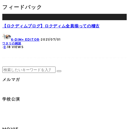
フィードバック
【ロクディムブログ】ロクディム全員揃っての稽古
6-DIM+ EDITOR
·
2021/07/01
ワタリの雑談
·
0
·
18 VIEWS
メルマガ
学校公演
MOVIE