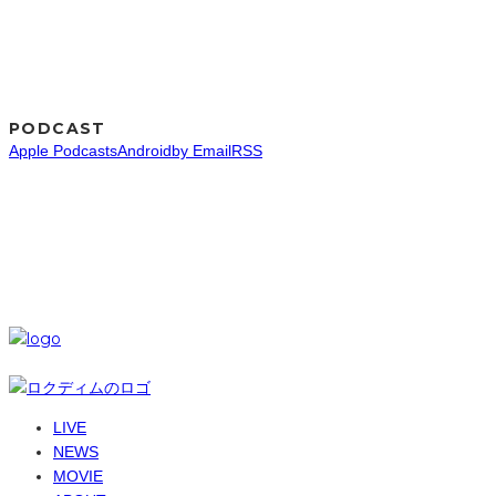
PODCAST
Apple Podcasts
Android
by Email
RSS
SNS
© 6-dim+ / PlayGroundWork Inc
LIVE
NEWS
MOVIE