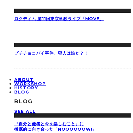
ロクディム 第11回東京単独ライブ「MOVE」
プチチョコパイ事件。犯人は誰だ？！
ABOUT
WORKSHOP
HISTORY
BLOG
BLOG
SEE ALL
『自分と他者と今を楽しむこと』に
徹底的に向き合った「NOOOOOOW!」