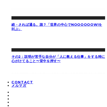
続・されば通る。誰？「世界の中心でNOOOOOOW!を
叫ぶ」
その2：説明が苦手な自分が「人に教える仕事」をする時に
心がけてること〜背中を押す〜
CONTACT
メルマガ