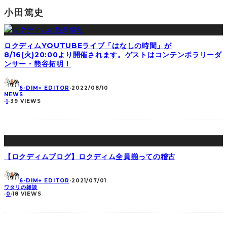
小田篤史
ロクディムYOUTUBEライブ「はなしの時間」が
8/16(火)20:00より開催されます。ゲストはコンテンポラリーダ
ンサー・熊谷拓明！
6-DIM+ EDITOR
·
2022/08/10
NEWS
·
1
·
39 VIEWS
【ロクディムブログ】ロクディム全員揃っての稽古
6-DIM+ EDITOR
·
2021/07/01
ワタリの雑談
·
0
·
18 VIEWS