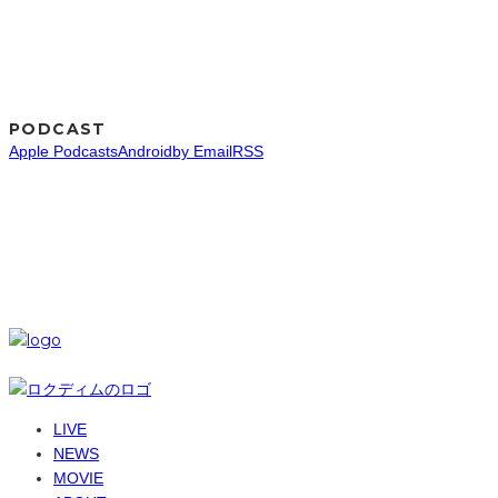
PODCAST
Apple Podcasts
Android
by Email
RSS
SNS
© 6-dim+ / PlayGroundWork Inc
LIVE
NEWS
MOVIE