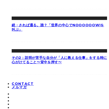
続・されば通る。誰？「世界の中心でNOOOOOOW!を
叫ぶ」
その2：説明が苦手な自分が「人に教える仕事」をする時に
心がけてること〜背中を押す〜
CONTACT
メルマガ