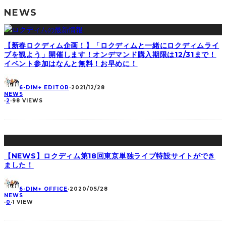
NEWS
【新春ロクディム企画！】「ロクディムと一緒にロクディムライ
ブを観よう」開催します！オンデマンド購入期限は12/31まで！
イベント参加はなんと無料！お早めに！
6-DIM+ EDITOR
·
2021/12/28
NEWS
·
2
·
98 VIEWS
【NEWS】ロクディム第18回東京単独ライブ特設サイトができ
ました！
6-DIM+ OFFICE
·
2020/05/28
NEWS
·
0
·
1 VIEW