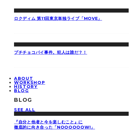
ロクディム 第11回東京単独ライブ「MOVE」
プチチョコパイ事件。犯人は誰だ？！
ABOUT
WORKSHOP
HISTORY
BLOG
BLOG
SEE ALL
『自分と他者と今を楽しむこと』に
徹底的に向き合った「NOOOOOOW!」