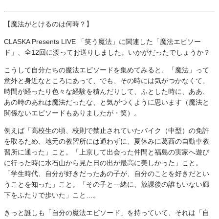
【魔法がとけるのは何時？】
CLASKA Presents LIVE 「笑う魔法」に関連した「魔法エピソー
ド」、全12回に渡ってお送りしました。いかがだったでしょうか？
こうして自分たちの魔法エピソードを集めてみると、「魔法」って
意外と身近なところにあって、でも、その時には気がつかなくて、
時間が経ったり色々な経験を積んだりして、ふとした時に、ああ、
あの時のあれは魔法だったな、と気がつくように思います（魔法と
関係ないエピソードもありましたが・笑）。
例えば「高校生の頃、校則で禁止されていたバイク（中型）の免許
を取るため、地元の教習所には通わずに、夏休みに葛西の自動車教
習所に通った」こと。「上京して出会った仲間と福島の実家へ遊び
に行った時に水石山から見た日の出が最高に美しかった」こと。
「学生時代、自分が好きだったあの子が、自分のことを好きだとい
うことを知った」こと。「その子と一緒に、放課後の誰もいない廊
下をふたりで歩いた」こと…。
きっと誰しも「自分の魔法エピソード」を持っていて、それは「自