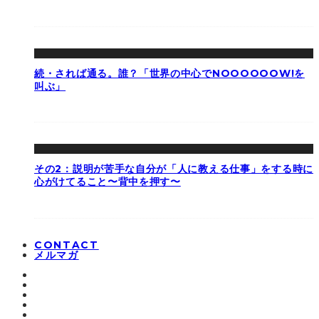
続・されば通る。誰？「世界の中心でNOOOOOOW!を
叫ぶ」
その2：説明が苦手な自分が「人に教える仕事」をする時に
心がけてること〜背中を押す〜
CONTACT
メルマガ