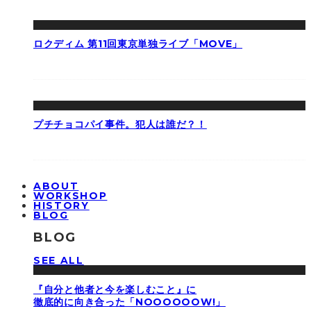
ロクディム 第11回東京単独ライブ「MOVE」
プチチョコパイ事件。犯人は誰だ？！
ABOUT
WORKSHOP
HISTORY
BLOG
BLOG
SEE ALL
『自分と他者と今を楽しむこと』に
徹底的に向き合った「NOOOOOOW!」