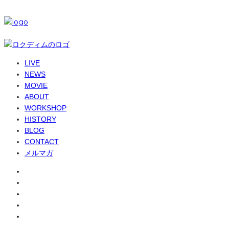
© 6-dim+ / PlayGroundWork Inc
LIVE
NEWS
MOVIE
ABOUT
WORKSHOP
HISTORY
BLOG
CONTACT
メルマガ