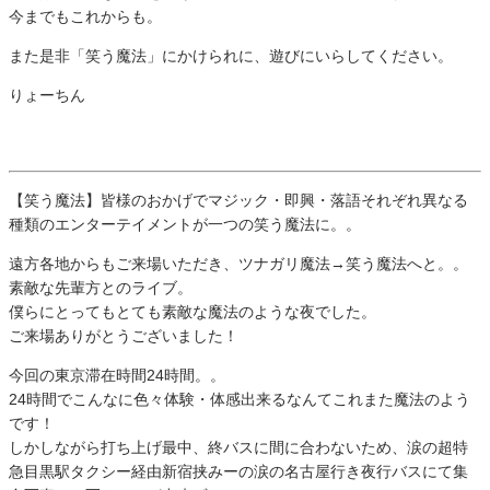
今までもこれからも。
また是非「笑う魔法」にかけられに、遊びにいらしてください。
りょーちん
【笑う魔法】皆様のおかげでマジック・即興・落語それぞれ異なる
種類のエンターテイメントが一つの笑う魔法に。。
遠方各地からもご来場いただき、ツナガリ魔法→笑う魔法へと。。
素敵な先輩方とのライブ。
僕らにとってもとても素敵な魔法のような夜でした。
ご来場ありがとうございました！
今回の東京滞在時間24時間。。
24時間でこんなに色々体験・体感出来るなんてこれまた魔法のよう
です！
しかしながら打ち上げ最中、終バスに間に合わないため、涙の超特
急目黒駅タクシー経由新宿挟みーの涙の名古屋行き夜行バスにて集