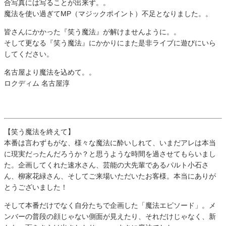
合写真には写ることが出来ず。。
魔法を使い過ぎてMP（マジックポイント）不足となりました。。
皆さんにかかった『笑う魔法』が解けませんように。。
そして更なる『笑う魔法』にかかりにまた是非ライブに遊びにいら
してください。
名古屋より魔法を込めて。。
ロクディム 名古屋淳
【笑う魔法を終えて】
本番は言わずもがな、様々な魔法に酔いしれて、いまだアレは本当
に現実だったんだろうか？と思うような時間を過させてもらいまし
た。企画してくれた速水さん、芸能の大先輩であるパルト小石さ
ん、柳家花緑さん、そしてご来場いただいたお客様。本当にありが
とうございました！
そして本番だけでなく自分たちで企画した「魔法エピソード」。メ
ンバーの普段の顔じゃない側面が見えたり、それだけじゃなく、新