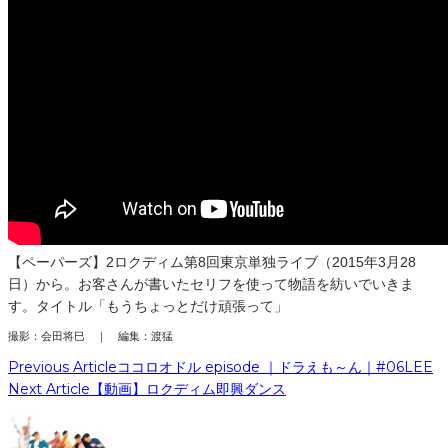
【ペーパーズ】2ロクディム第8回東京単独ライブ（2015年3月28
日）から。お客さんが書いたセリフを使って物語を紡いでいきま
す。タイトル「もうちょっとだけ頑張って」
撮影：会田将巳 ｜ 編集：渡猛
Previous Article
ココロオドル episode ｜ドラえも～ん｜#06LEE
Next Article
【動画】ロクディム即興ダンス