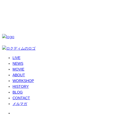
SNS
© 6-dim+ / PlayGroundWork Inc
LIVE
NEWS
MOVIE
ABOUT
WORKSHOP
HISTORY
BLOG
CONTACT
メルマガ