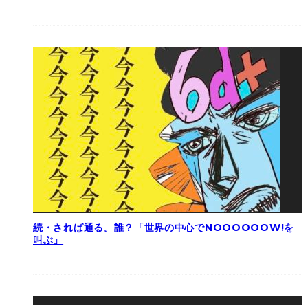
続・されば通る。誰？「世界の中心でNOOOOOOW!を
叫ぶ」