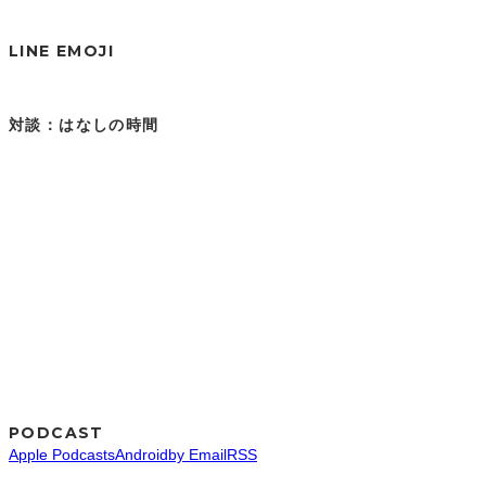
LINE EMOJI
対談：はなしの時間
PODCAST
Apple Podcasts
Android
by Email
RSS