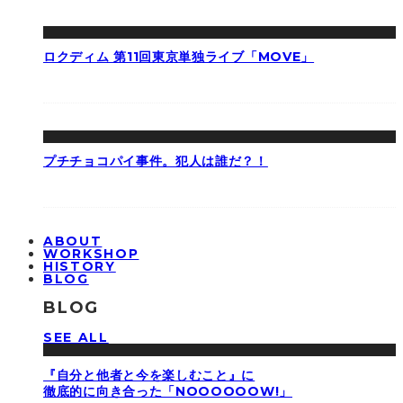
ロクディム 第11回東京単独ライブ「MOVE」
プチチョコパイ事件。犯人は誰だ？！
ABOUT
WORKSHOP
HISTORY
BLOG
BLOG
SEE ALL
『自分と他者と今を楽しむこと』に
徹底的に向き合った「NOOOOOOW!」