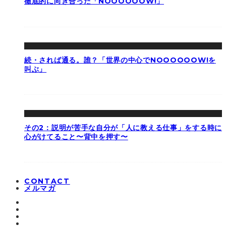
徹底的に向き合った「NOOOOOOW!」
続・されば通る。誰？「世界の中心でNOOOOOOW!を
叫ぶ」
その2：説明が苦手な自分が「人に教える仕事」をする時に
心がけてること〜背中を押す〜
CONTACT
メルマガ