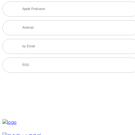
Apple Podcasts
Android
by Email
RSS
SNS
© 6-dim+ / PlayGroundWork Inc