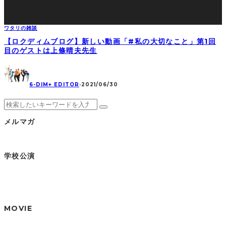
ワタリの雑談
【ロクディムブログ】新しい動画「#私の大切なこと」第1回
目のゲストは上條晴夫先生
6-DIM+ EDITOR
·
2021/06/30
メルマガ
学校公演
MOVIE