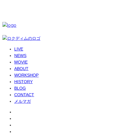
© 6-dim+ / PlayGroundWork Inc
LIVE
NEWS
MOVIE
ABOUT
WORKSHOP
HISTORY
BLOG
CONTACT
メルマガ