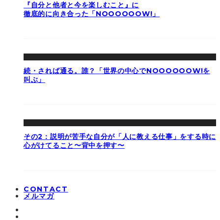
『自分と他者と今を楽しむこと』に
徹底的に向き合った「NOOOOOOW!」
続・されば通る。誰？「世界の中心でNOOOOOOW!を
叫ぶ」
その2：説明が苦手な自分が「人に教える仕事」をする時に
心がけてること〜背中を押す〜
CONTACT
メルマガ