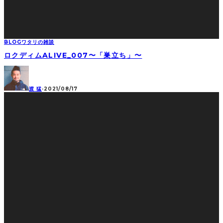
BLOG
ワタリの雑談
ロクディムALIVE_007〜「巣立ち」〜
渡 猛
·
2021/08/17