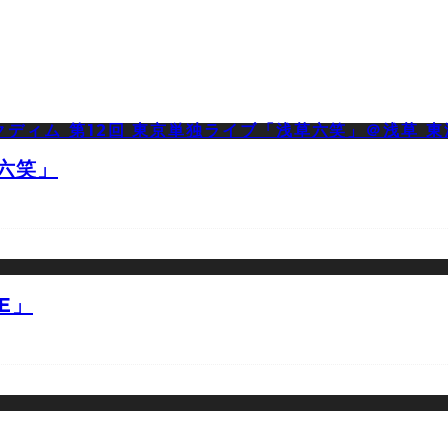
草六笑」
E」