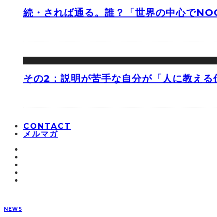
続・されば通る。誰？「世界の中心でNOO
その2：説明が苦手な自分が「人に教える
CONTACT
メルマガ
NEWS