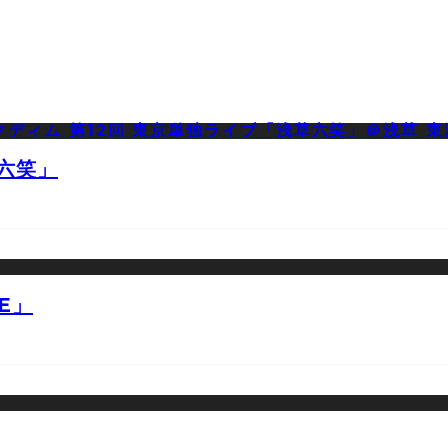
草六笑」
E」