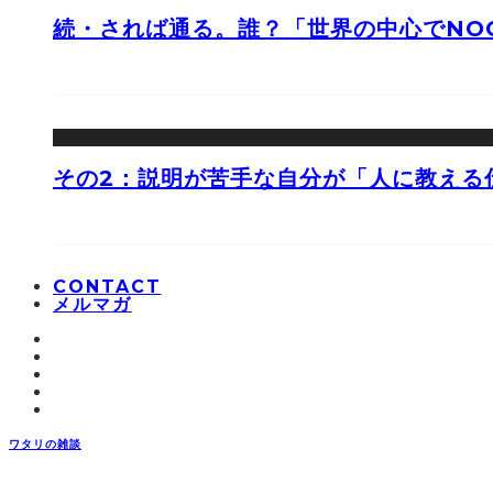
続・されば通る。誰？「世界の中心でNOO
その2：説明が苦手な自分が「人に教える
CONTACT
メルマガ
ワタリの雑談