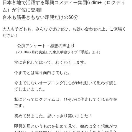
日本各地で活躍する即興コメディー集団6-dim+（ロクディ
ム）が宇佐に登場!!
台本も筋書きもない即興だけの60分!
大人も子どもも、みんなでぜひぜひ、お誘い合わせの上、ご来場く
ださい！
─公演アンケート・感想の声より─
（2019年7月に実施した東京単独ライブ「手紙」より）
常に進化してはって、わくわくします。
今までとは違う面白さでした。
今までにないオープニングに心がゆれ動いて思わず涙し
てしまいました。
私にとってロクディムは、ひそかに伴走してくれる存在
です。
初めて見ました。思いっきり笑いました!!
即興芝居というものを初めて見て、始めは全く想像がつ