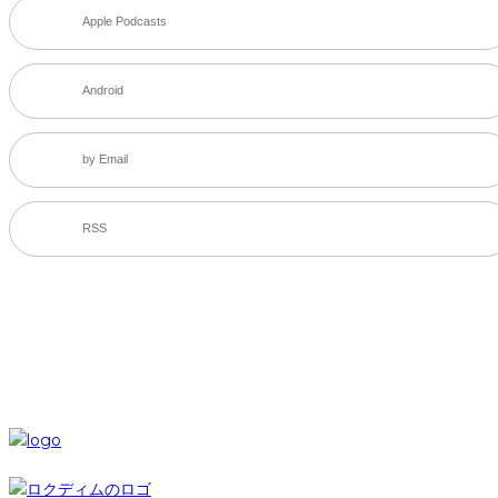
Apple Podcasts
Android
by Email
RSS
SNS
© 6-dim+ / PlayGroundWork Inc