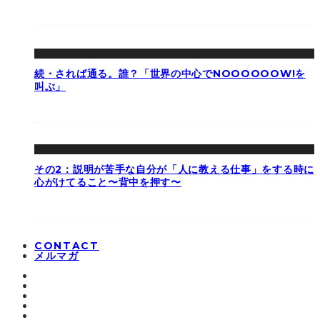
続・されば通る。誰？「世界の中心でNOOOOOOW!を
叫ぶ」
その2：説明が苦手な自分が「人に教える仕事」をする時に
心がけてること〜背中を押す〜
CONTACT
メルマガ