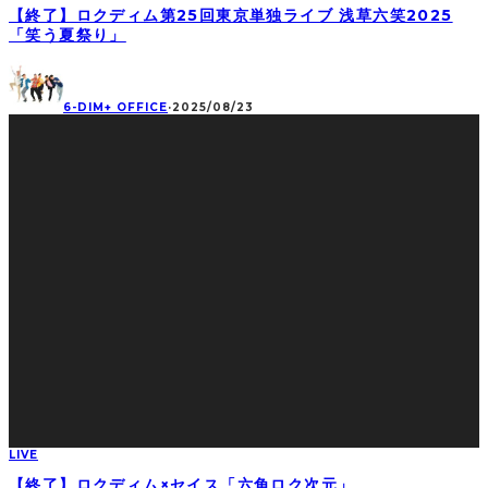
【終了】ロクディム第25回東京単独ライブ 浅草六笑2025
「笑う夏祭り」
6-DIM+ OFFICE
·
2025/08/23
LIVE
【終了】ロクディム×セイス「六角ロク次元」