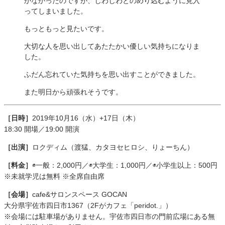
かなかったのですが、じわじわとのめり込むように見入
ってしまいました。
もっともっと見たいです。
大切な人を思い出してあたたかい優しい気持ちになりま
した。
ふだん忘れていた気持ちを思い出すことができました。
また明日から頑張れそうです。
［日時］
2019年10月16（水）+17日（木）
18:30 開場／19:00 開演
［出演］
ロクディム（渡猛、カタヨセヒロシ、りょーちん）
［料金］
◉一般：2,000円／◉大学生：1,000円／◉小学生以上：500円
※未就学児は無料 ※全席自由席
［会場］
cafe&サロンスペース GOCAN
大分県宇佐市四日市1367（2Fがカフェ「peridot.」）
※会場には駐車場がありません。宇佐市四日市の門前広場にある無