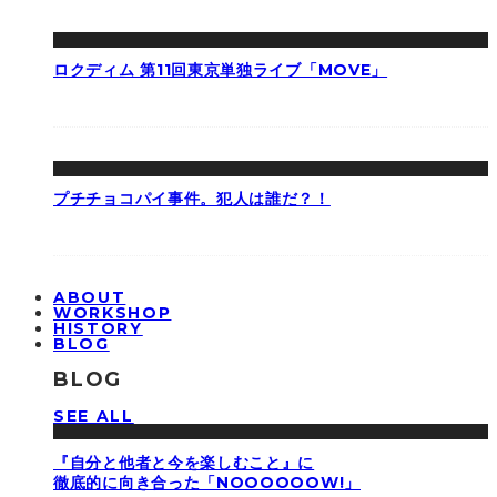
ロクディム 第11回東京単独ライブ「MOVE」
プチチョコパイ事件。犯人は誰だ？！
ABOUT
WORKSHOP
HISTORY
BLOG
BLOG
SEE ALL
『自分と他者と今を楽しむこと』に
徹底的に向き合った「NOOOOOOW!」