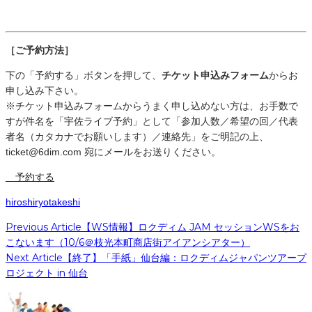
［ご予約方法］
下の「予約する」ボタンを押して、
チケット申込みフォーム
からお
申し込み下さい。
※チケット申込みフォームからうまく申し込めない方は、お手数で
すが件名を「宇佐ライブ予約」として「参加人数／希望の回／代表
者名（カタカナでお願いします）／連絡先」をご明記の上、
ticket@6dim.com 宛にメールをお送りください。
予約する
hiroshi
ryo
takeshi
Previous Article
【WS情報】ロクディム JAM セッションWSをお
こないます（10/6＠枝光本町商店街アイアンシアター）
Next Article
【終了】「手紙」仙台編：ロクディムジャパンツアープ
ロジェクト in 仙台