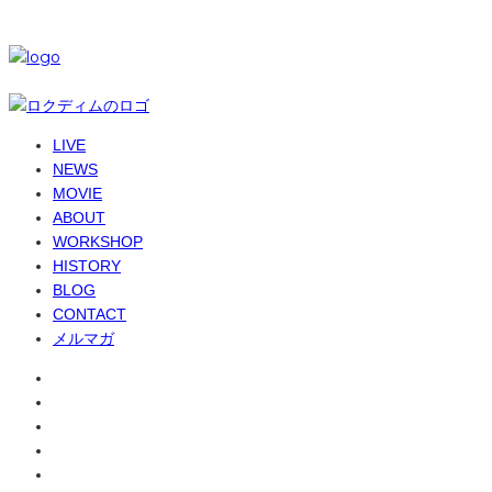
© 6-dim+ / PlayGroundWork Inc
LIVE
NEWS
MOVIE
ABOUT
WORKSHOP
HISTORY
BLOG
CONTACT
メルマガ