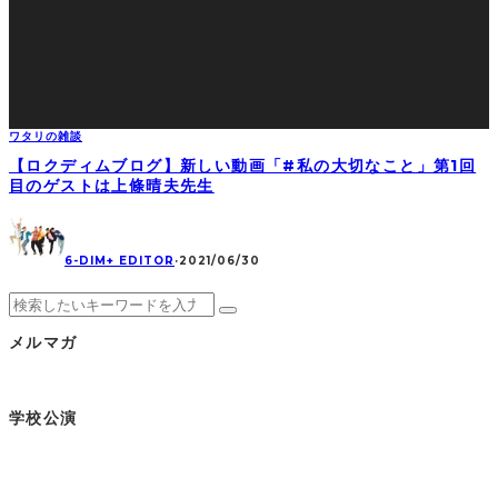
ワタリの雑談
【ロクディムブログ】新しい動画「#私の大切なこと」第1回
目のゲストは上條晴夫先生
6-DIM+ EDITOR
·
2021/06/30
メルマガ
学校公演