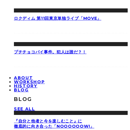
ロクディム 第11回東京単独ライブ「MOVE」
プチチョコパイ事件。犯人は誰だ？！
ABOUT
WORKSHOP
HISTORY
BLOG
BLOG
SEE ALL
『自分と他者と今を楽しむこと』に
徹底的に向き合った「NOOOOOOW!」