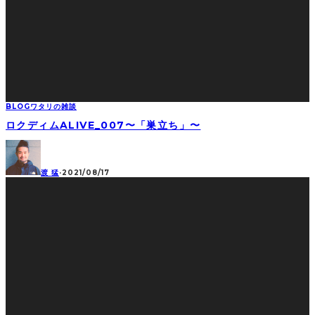
BLOG
ワタリの雑談
ロクディムALIVE_007〜「巣立ち」〜
渡 猛
·
2021/08/17