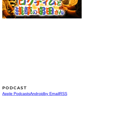
PODCAST
Apple Podcasts
Android
by Email
RSS
SNS