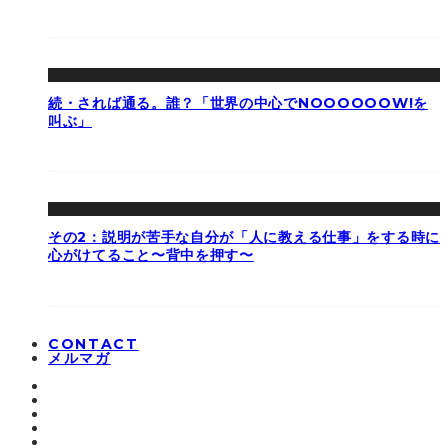
続・されば通る。誰？「世界の中心でNOOOOOOW!を
叫ぶ」
その2：説明が苦手な自分が「人に教える仕事」をする時に
心がけてること〜背中を押す〜
CONTACT
メルマガ