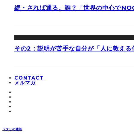
続・されば通る。誰？「世界の中心でNOO
その2：説明が苦手な自分が「人に教える
CONTACT
メルマガ
ワタリの雑談