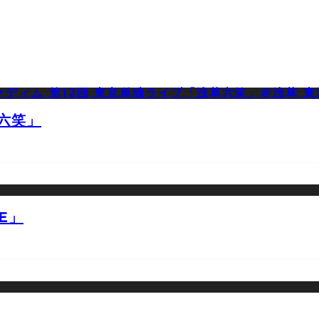
草六笑」
E」