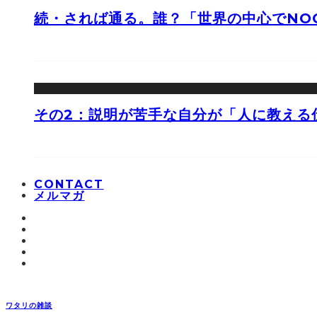
続・されば通る。誰？「世界の中心でNOO
その2：説明が苦手な自分が「人に教える
CONTACT
メルマガ
ワタリの雑談