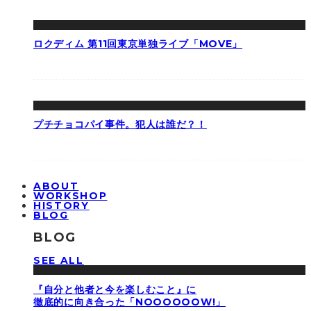
ロクディム 第11回東京単独ライブ「MOVE」
プチチョコパイ事件。犯人は誰だ？！
ABOUT
WORKSHOP
HISTORY
BLOG
BLOG
SEE ALL
『自分と他者と今を楽しむこと』に
徹底的に向き合った「NOOOOOOW!」