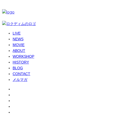
© 6-dim+ / PlayGroundWork Inc
LIVE
NEWS
MOVIE
ABOUT
WORKSHOP
HISTORY
BLOG
CONTACT
メルマガ