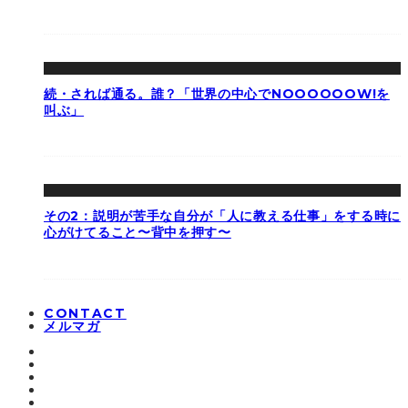
続・されば通る。誰？「世界の中心でNOOOOOOW!を
叫ぶ」
その2：説明が苦手な自分が「人に教える仕事」をする時に
心がけてること〜背中を押す〜
CONTACT
メルマガ