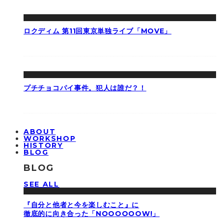
ロクディム 第11回東京単独ライブ「MOVE」
プチチョコパイ事件。犯人は誰だ？！
ABOUT
WORKSHOP
HISTORY
BLOG
BLOG
SEE ALL
『自分と他者と今を楽しむこと』に
徹底的に向き合った「NOOOOOOW!」