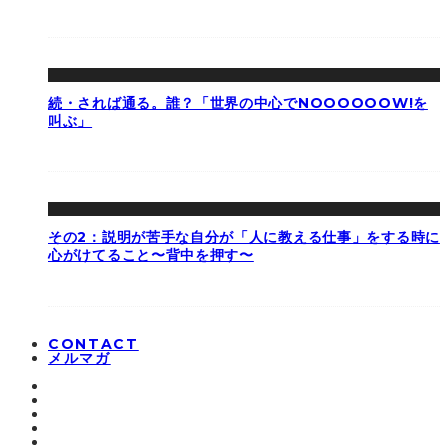
続・されば通る。誰？「世界の中心でNOOOOOOW!を
叫ぶ」
その2：説明が苦手な自分が「人に教える仕事」をする時に
心がけてること〜背中を押す〜
CONTACT
メルマガ