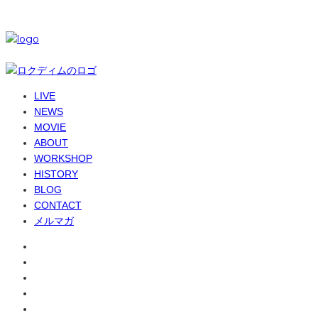
© 6-dim+ / PlayGroundWork Inc
LIVE
NEWS
MOVIE
ABOUT
WORKSHOP
HISTORY
BLOG
CONTACT
メルマガ