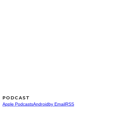
PODCAST
Apple Podcasts
Android
by Email
RSS
SNS