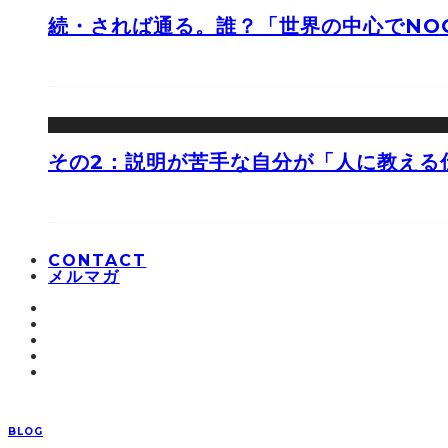
続・されば通る。誰？「世界の中心でNOO
その2：説明が苦手な自分が「人に教える
CONTACT
メルマガ
BLOG