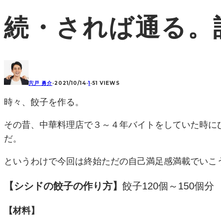
続・されば通る。誰？
宍戸 勇介
·
2021/10/14
·
1
·
51 VIEWS
時々、餃子を作る。
その昔、中華料理店で３～４年バイトをしていた時に
だ。
というわけで今回は終始ただの自己満足感満載でいこ
【シシドの餃子の作り方】
餃子120個～150個分
【材料】