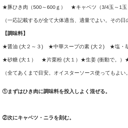
★豚ひき肉（500～600ｇ） ★キャベツ（3/4玉～1玉
（一応記載するが全て大体適当、適量でよい。その日
【調味料】
★醤油 (大２～３) ★中華スープの素 (大２) ★塩・胡
★砂糖 (大１） ★片栗粉 (大１）★生姜 (衝動で。）
（全てあくまで目安。オイスターソース使ってもよい
①まずはひき肉に調味料を投入しよく混ぜる。
②次にキャベツ・ニラを刻む。