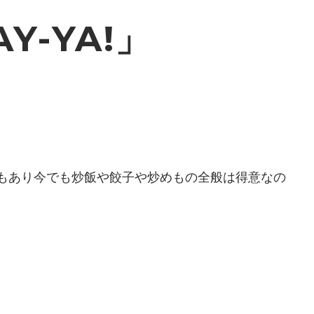
Y-YA!」
もあり今でも炒飯や餃子や炒めもの全般は得意なの