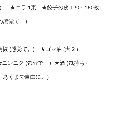
） ★ニラ 1束 ★餃子の皮 120～150枚
の感覚で。）
椒 (感覚で。) ★ゴマ油 (大２）
★ニンニク (気分で。）★酒 (気持ち）
。あくまで自由に。）