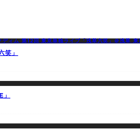
草六笑」
E」