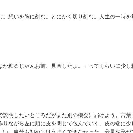
む。想いを胸に刻む。とにかく切り刻む。人生の一時を
なか粘るじゃんお前、見直したよ。」ってくらいに少し
で説明したいところだがまた別の機会に届けよう。言葉
作りながら左に順に皮を閉じて包んでいく。皮の端に少
しい。自分も初めははうまくできなかった。分量や形が