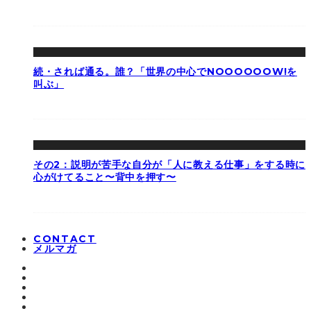
続・されば通る。誰？「世界の中心でNOOOOOOW!を
叫ぶ」
その2：説明が苦手な自分が「人に教える仕事」をする時に
心がけてること〜背中を押す〜
CONTACT
メルマガ