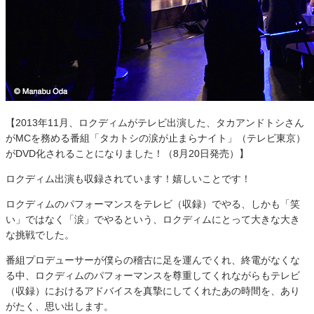
【2013年11月、ロクディムがテレビ出演した、タカアンドトシさん
がMCを務める番組「タカトシの涙が止まらナイト」（テレビ東京）
がDVD化されることになりました！（8月20日発売）】
ロクディム出演も収録されています！嬉しいことです！
ロクディムのパフォーマンスをテレビ（収録）でやる、しかも「笑
い」ではなく「涙」でやるという、ロクディムにとって大きな大き
な挑戦でした。
番組プロデューサーが僕らの稽古に足を運んでくれ、終電がなくな
る中、ロクディムのパフォーマンスを尊重してくれながらもテレビ
（収録）におけるアドバイスを真摯にしてくれたあの時間を、あり
がたく、思い出します。