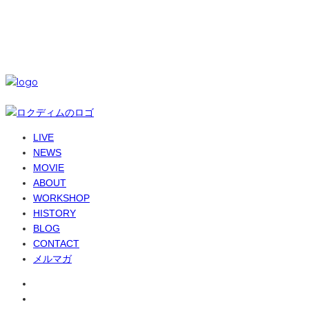
© 6-dim+ / PlayGroundWork Inc
LIVE
NEWS
MOVIE
ABOUT
WORKSHOP
HISTORY
BLOG
CONTACT
メルマガ