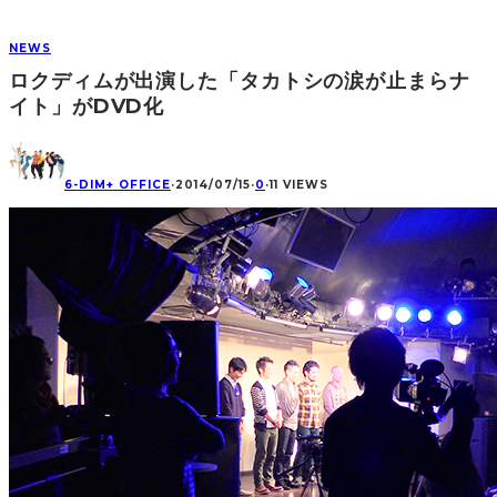
NEWS
ロクディムが出演した「タカトシの涙が止まらナ
イト」がDVD化
6-DIM+ OFFICE
·
2014/07/15
·
0
·
11 VIEWS