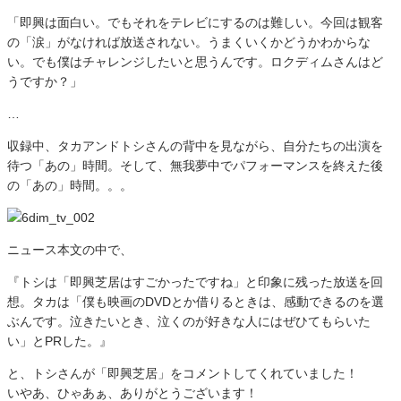
「即興は面白い。でもそれをテレビにするのは難しい。今回は観客
の「涙」がなければ放送されない。うまくいくかどうかわからな
い。でも僕はチャレンジしたいと思うんです。ロクディムさんはど
うですか？」
…
収録中、タカアンドトシさんの背中を見ながら、自分たちの出演を
待つ「あの」時間。そして、無我夢中でパフォーマンスを終えた後
の「あの」時間。。。
ニュース本文の中で、
『トシは「即興芝居はすごかったですね」と印象に残った放送を回
想。タカは「僕も映画のDVDとか借りるときは、感動できるのを選
ぶんです。泣きたいとき、泣くのが好きな人にはぜひてもらいた
い」とPRした。』
と、トシさんが「即興芝居」をコメントしてくれていました！
いやあ、ひゃあぁ、ありがとうございます！