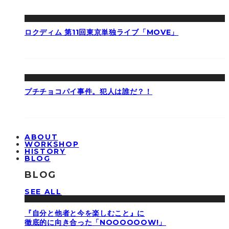
ロクディム 第11回東京単独ライブ「MOVE」
プチチョコパイ事件。犯人は誰だ？！
ABOUT
WORKSHOP
HISTORY
BLOG
BLOG
SEE ALL
『自分と他者と今を楽しむこと』に
徹底的に向き合った「NOOOOOOW!」