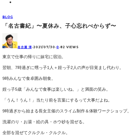
BLOG
「名古書紀」〜夏休み、子心忘れべからず〜
名古屋 淳
·
2021/07/30
·
0
·
82 VIEWS
東京で仕事の帰りに妹宅に宿泊。
翌朝、7時過ぎに甥っ子1人＋姪っ子2人の声が目覚まし代わり。
9時みんなで食卓囲み朝食。
姪っ子5歳「みんなで食事は楽しいね。」と満面の笑み。
「うん！うん！」当たり前を言葉にするって大事だよね。
9時過ぎから始まる長女主催のスライム制作＆体験ワークショップ。
洗濯のり・お湯・絵の具・ホウ砂を混ぜる。
全部を混ぜてクルクル・クルクル。