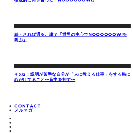
続・されば通る。誰？「世界の中心でNOOOOOOW!を
叫ぶ」
その2：説明が苦手な自分が「人に教える仕事」をする時に
心がけてること〜背中を押す〜
CONTACT
メルマガ