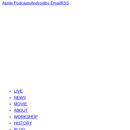
Apple Podcasts
Android
by Email
RSS
SNS
© 6-dim+ / PlayGroundWork Inc
LIVE
NEWS
MOVIE
ABOUT
WORKSHOP
HISTORY
BLOG