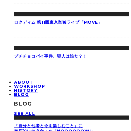
ロクディム 第11回東京単独ライブ「MOVE」
プチチョコパイ事件。犯人は誰だ？！
ABOUT
WORKSHOP
HISTORY
BLOG
BLOG
SEE ALL
『自分と他者と今を楽しむこと』に
徹底的に向き合った「NOOOOOOW!」