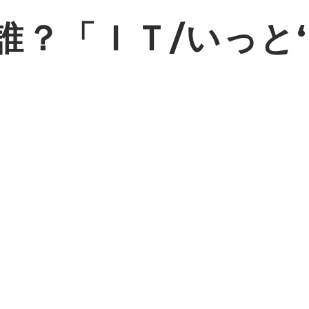
？「ＩＴ/いっと‘