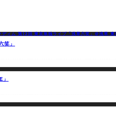
草六笑」
E」