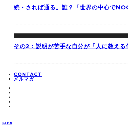
続・されば通る。誰？「世界の中心でNOO
その2：説明が苦手な自分が「人に教える
CONTACT
メルマガ
BLOG