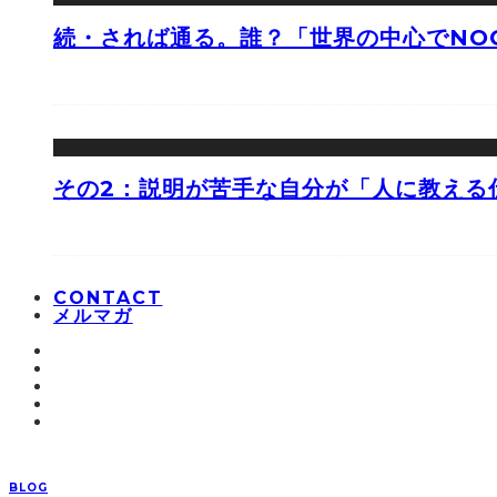
続・されば通る。誰？「世界の中心でNOO
その2：説明が苦手な自分が「人に教える
CONTACT
メルマガ
BLOG