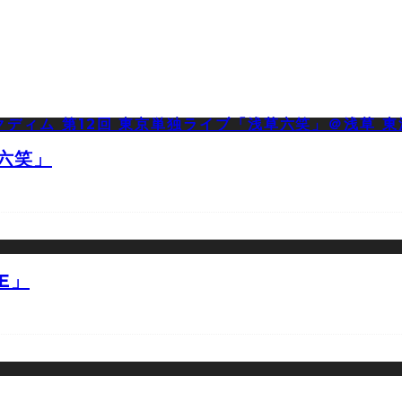
草六笑」
E」