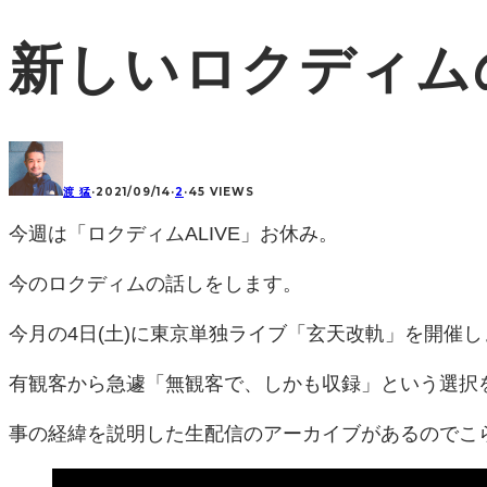
新しいロクディム
渡 猛
·
2021/09/14
·
2
·
45 VIEWS
今週は「ロクディムALIVE」お休み。
今のロクディムの話しをします。
今月の4日(土)に東京単独ライブ「玄天改軌」を開催
有観客から急遽「無観客で、しかも収録」という選択
事の経緯を説明した生配信のアーカイブがあるのでこ