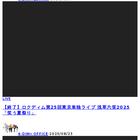
LIVE
【終了】ロクディム第25回東京単独ライブ 浅草六笑2025
「笑う夏祭り」
6-DIM+ OFFICE
·
2025/08/23