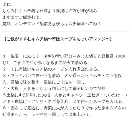
よね。
ちなみにキムチ鍋は豆腐より厚揚げの方が味が絡み
ますますご飯進むよ。
是非、オンデマンド配信見ながらキムチ鍋食べてね！
【ご飯がすすむキムチ鍋〜市販スープをちょいアレンジ〜】
１・生姜・にんにく・ネギの青い部分をみじん切りと豆板醤（大さ
じ1）ごま油で油が赤くなるまで弱火で炒める。
２・１に市販のキムチ鍋のスープを入れ煮立たせる。
３・フライパンで豚バラを炒め、火が通ったらキムチ・ニラを投
入。醤油で味を整え・最後にごま油を一回し。
４・大根・人参をいちょう切りにして電子レンジで加熱
５土鍋に4で加熱した大根・人参とキャベツ・玉ねぎ・しいたけ・エ
ノキ・厚揚げ・アサリ・ネギを入れ、２で作ったスープを入れる。
６・蓋をして煮込む。野菜に火が入ったら３で作った豚キムチをの
せ温まったら、ラー油を一回しして出来上がり。