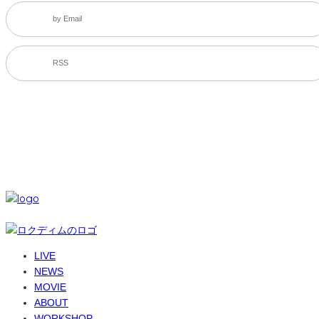
by Email
RSS
SNS
© 6-dim+ / PlayGroundWork Inc
LIVE
NEWS
MOVIE
ABOUT
WORKSHOP