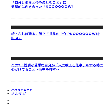
『自分と他者と今を楽しむこと』に
徹底的に向き合った「NOOOOOOW!」
続・されば通る。誰？「世界の中心でNOOOOOOW!を
叫ぶ」
その2：説明が苦手な自分が「人に教える仕事」をする時に
心がけてること〜背中を押す〜
CONTACT
メルマガ