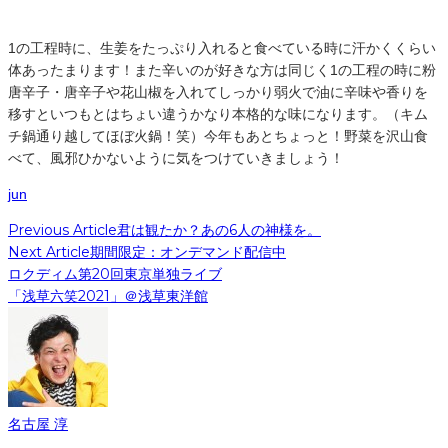
1の工程時に、生姜をたっぷり入れると食べている時に汗かくくらい
体あったまります！また辛いのが好きな方は同じく1の工程の時に粉
唐辛子・唐辛子や花山椒を入れてしっかり弱火で油に辛味や香りを
移すといつもとはちょい違うかなり本格的な味になります。（キム
チ鍋通り越してほぼ火鍋！笑）今年もあとちょっと！野菜を沢山食
べて、風邪ひかないように気をつけていきましょう！
jun
Previous Article
君は観たか？あの6人の神様を。
Next Article
期間限定：オンデマンド配信中
ロクディム第20回東京単独ライブ
「浅草六笑2021」＠浅草東洋館
名古屋 淳