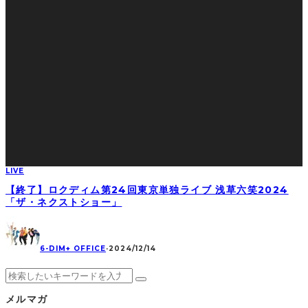
LIVE
【終了】ロクディム第24回東京単独ライブ 浅草六笑2024
「ザ・ネクストショー」
6-DIM+ OFFICE
·
2024/12/14
メルマガ