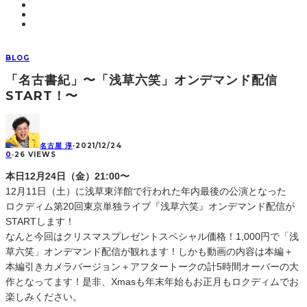
BLOG
「名古書紀」〜「浅草六笑」オンデマンド配信
START！〜
名古屋 淳
·
2021/12/24
0
·
26 VIEWS
本日12月24日（金）21:00〜
12月11日（土）に浅草東洋館で行われた年内最後の公演となった
ロクディム第20回東京単独ライブ『浅草六笑』オンデマンド配信が
STARTします！
なんと今回はクリスマスプレゼントスペシャル価格！1,000円で「浅
草六笑」オンデマンド配信が観れます！しかも動画の内容は本編＋
本編引きカメラバージョン＋アフタートークの計5時間オーバーの大
作となってます！是非、Xmasも年末年始もお正月もロクディムでお
楽しみください。