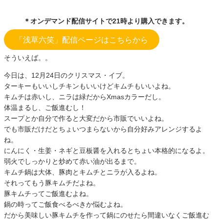
＊オンデマンド配信サイトで21時より購入できます。
「浅草六笑」配信ページはこちらから
そういえば。。
今日は、12月24日のクリスマス・イブ。
ターキーもいいしチキンもいいけどキムチもいいよね。
キムチは赤いし、ニラは緑だからXmasカラーだし。
体温まるし、ご飯進むし！
スープとか自分で作ると大変だから市販でいいよね。
でも市販だけだとちょいつまらないから自分好みアレンジするよ
ね。
にんにく・生姜・ネギと豆板醤を入れるとちょい本格的になるよ。
弱火でしっかりと炒めて赤い油が出るまで。
キムチ鍋は大体、豚肉とキムチとニラが入るよね。
それってもう豚キムチだよね。
豚キムチってご飯進むよね。
鍋の時ってご飯食べるべきか悩むよね。
だから美味しい豚キムチを作って鍋にのせたら間違いなくご飯進む