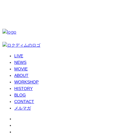
© 6-dim+ / PlayGroundWork Inc
LIVE
NEWS
MOVIE
ABOUT
WORKSHOP
HISTORY
BLOG
CONTACT
メルマガ