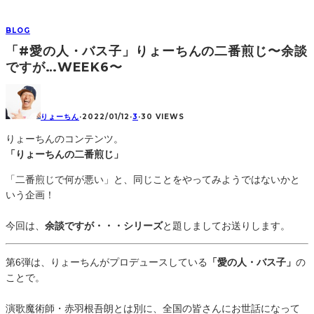
BLOG
「#愛の人・バス子」りょーちんの二番煎じ〜余談
ですが…WEEK6〜
りょーちん
·
2022/01/12
·
3
·
30 VIEWS
りょーちんのコンテンツ。
「りょーちんの二番煎じ」
「二番煎じで何が悪い」と、同じことをやってみようではないかと
いう企画！
今回は、
余談ですが・・・シリーズ
と題しましてお送りします。
第6弾は、りょーちんがプロデュースしている
「愛の人・バス子」
の
ことで。
演歌魔術師・赤羽根吾朗とは別に、全国の皆さんにお世話になって