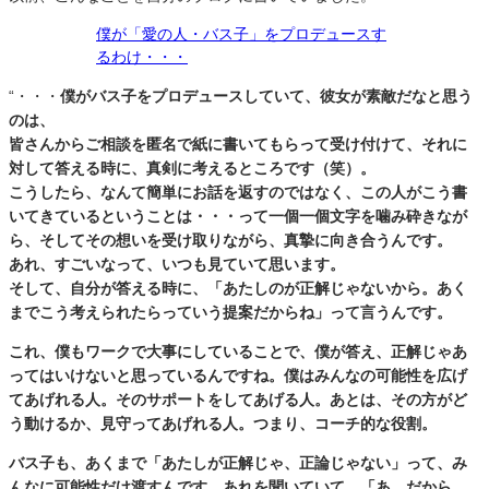
僕が「愛の人・バス子」をプロデュースす
るわけ・・・
“・・・
僕がバス子をプロデュースしていて、彼女が素敵だなと思う
のは、
皆さんからご相談を匿名で紙に書いてもらって受け付けて、それに
対して答える時に、真剣に考えるところです（笑）。
こうしたら、なんて簡単にお話を返すのではなく、この人がこう書
いてきているということは・・・って一個一個文字を噛み砕きなが
ら、そしてその想いを受け取りながら、真摯に向き合うんです。
あれ、すごいなって、いつも見ていて思います。
そして、自分が答える時に、「あたしのが正解じゃないから。あく
までこう考えられたらっていう提案だからね」って言うんです。
これ、僕もワークで大事にしていることで、僕が答え、正解じゃあ
ってはいけないと思っているんですね。僕はみんなの可能性を広げ
てあげれる人。そのサポートをしてあげる人。あとは、その方がど
う動けるか、見守ってあげれる人。つまり、コーチ的な役割。
バス子も、あくまで「あたしが正解じゃ、正論じゃない」って、み
んなに可能性だけ渡すんです。あれを聞いていて、「あ、だから、