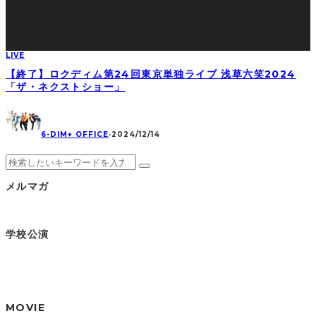
LIVE
【終了】ロクディム第24回東京単独ライブ 浅草六笑2024
「ザ・ネクストショー」
6-DIM+ OFFICE
·
2024/12/14
メルマガ
学校公演
MOVIE