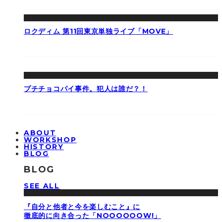
ロクディム 第11回東京単独ライブ「MOVE」
プチチョコパイ事件。犯人は誰だ？！
ABOUT
WORKSHOP
HISTORY
BLOG
BLOG
SEE ALL
『自分と他者と今を楽しむこと』に
徹底的に向き合った「NOOOOOOW!」