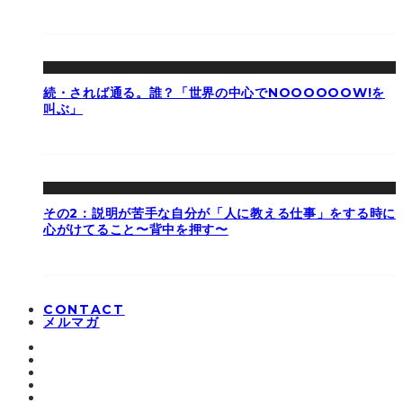
続・されば通る。誰？「世界の中心でNOOOOOOW!を
叫ぶ」
その2：説明が苦手な自分が「人に教える仕事」をする時に
心がけてること〜背中を押す〜
CONTACT
メルマガ