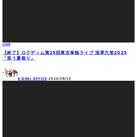
LIVE
【終了】ロクディム第25回東京単独ライブ 浅草六笑2025
「笑う夏祭り」
6-DIM+ OFFICE
·
2025/08/23