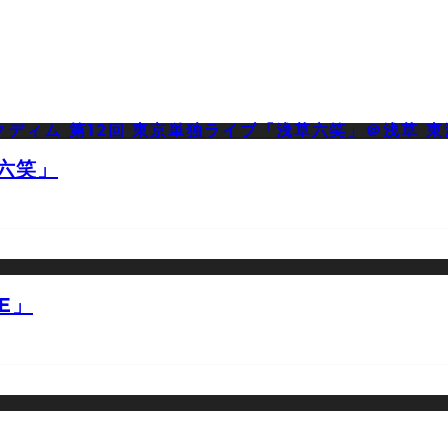
草六笑」
E」