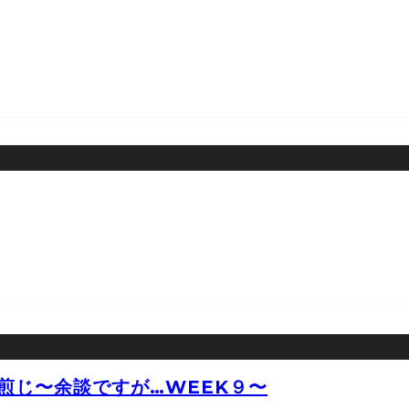
番煎じ〜余談ですが…WEEK９〜