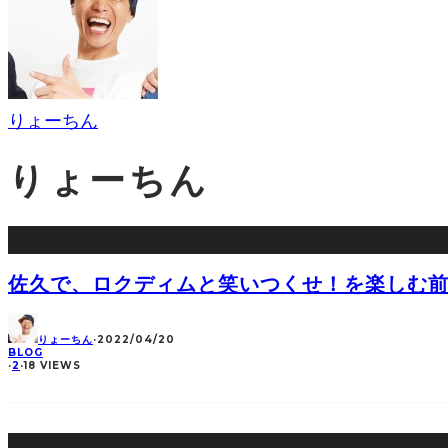
りょーちん
りょーちん
佐久で、ロクディムと笑いつくせ！を楽しむ前と
りょーちん
·
2022/04/20
BLOG
·
2
·
18 VIEWS