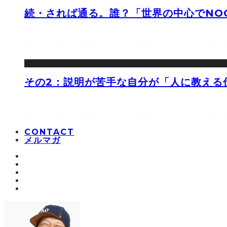
続・されば通る。誰？「世界の中心でNOO
その2：説明が苦手な自分が「人に教える
CONTACT
メルマガ