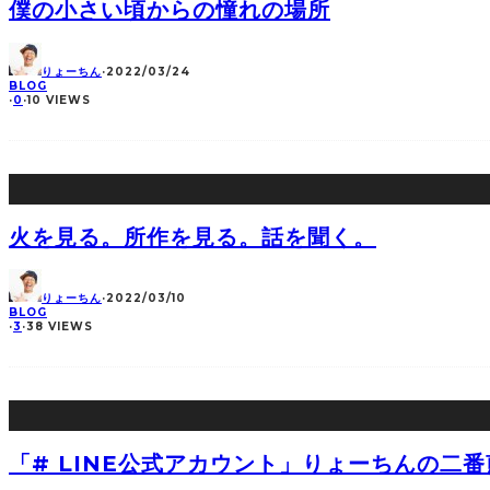
僕の小さい頃からの憧れの場所
りょーちん
·
2022/03/24
BLOG
·
0
·
10 VIEWS
火を見る。所作を見る。話を聞く。
りょーちん
·
2022/03/10
BLOG
·
3
·
38 VIEWS
「# LINE公式アカウント」りょーちんの二