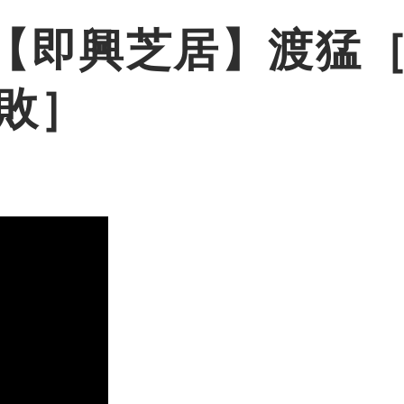
【即興芝居】渡猛［
敗］