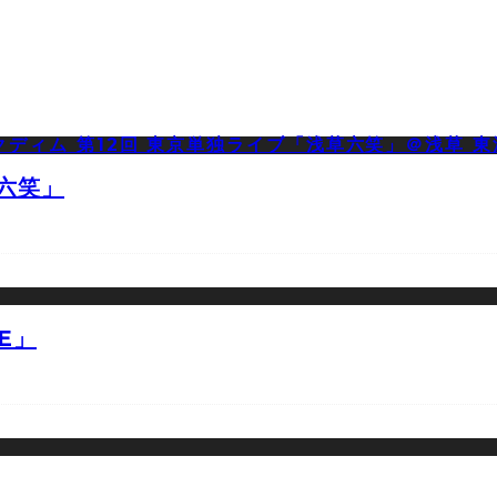
草六笑」
E」