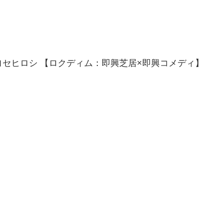
セヒロシ 【ロクディム：即興芝居×即興コメディ】