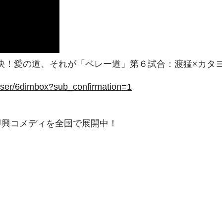
決！愛の道、それが「ベレー道」第６試合：渡猛×カタヨ
user/6dimbox?sub_confirmation=1
即興コメディを全国で展開中！