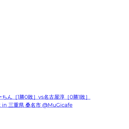
ん［1勝0敗］vs名古屋淳［0勝1敗］
t in 三重県 桑名市 @MuGicafe