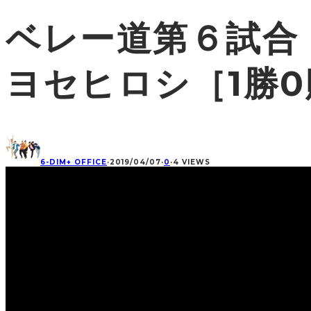
ベレー道第６試合
ヨセヒロシ［1勝0
6-DIM+ OFFICE
·
2019/04/07
·
0
·
4 VIEWS