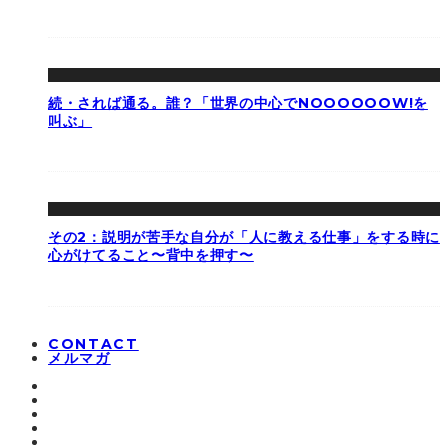
続・されば通る。誰？「世界の中心でNOOOOOOW!を
叫ぶ」
その2：説明が苦手な自分が「人に教える仕事」をする時に
心がけてること〜背中を押す〜
CONTACT
メルマガ