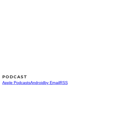
PODCAST
Apple Podcasts
Android
by Email
RSS
SNS