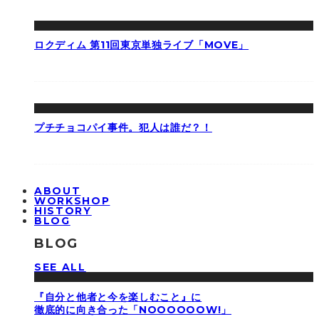
ロクディム 第11回東京単独ライブ「MOVE」
プチチョコパイ事件。犯人は誰だ？！
ABOUT
WORKSHOP
HISTORY
BLOG
BLOG
SEE ALL
『自分と他者と今を楽しむこと』に
徹底的に向き合った「NOOOOOOW!」