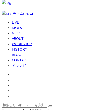
© 6-dim+ / PlayGroundWork Inc
LIVE
NEWS
MOVIE
ABOUT
WORKSHOP
HISTORY
BLOG
CONTACT
メルマガ