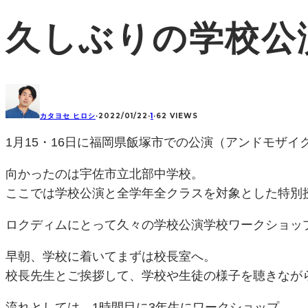
久しぶりの学校公
カタヨセ ヒロシ
·
2022/01/22
·
1
·
62 VIEWS
1月15・16日に福岡県飯塚市での公演（アンドモザイ
向かったのは宇佐市立北部中学校。
ここでは学校公演と全学年全クラスを対象とした特別
ロクディムにとって久々の学校公演学校ワークショッ
早朝、学校に着いてまずは校長室へ。
校長先生とご挨拶して、学校や生徒の様子を聴きなが
流れとしては、1時間目に3年生にワークショップ。