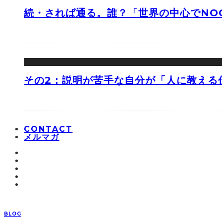
続・されば通る。誰？「世界の中心でNOO
その2：説明が苦手な自分が「人に教える
CONTACT
メルマガ
BLOG