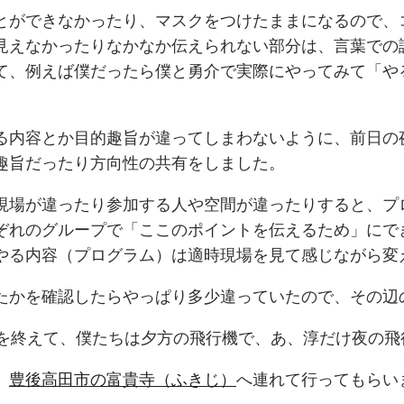
とができなかったり、マスクをつけたままになるので、
見えなかったりなかなか伝えられない部分は、言葉での
て、例えば僕だったら僕と勇介で実際にやってみて「や
る内容とか目的趣旨が違ってしまわないように、前日の
趣旨だったり方向性の共有をしました。
現場が違ったり参加する人や空間が違ったりすると、プ
ぞれのグループで「ここのポイントを伝えるため」にで
やる内容（プログラム）は適時現場を見て感じながら変
たかを確認したらやっぱり多少違っていたので、その辺
プを終えて、僕たちは夕方の飛行機で、あ、淳だけ夜の
、
豊後高田市の富貴寺（ふきじ）
へ連れて行ってもらい