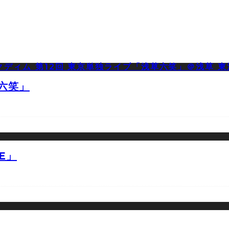
草六笑」
E」