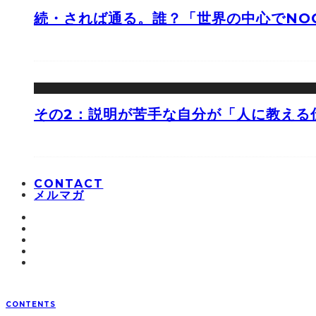
続・されば通る。誰？「世界の中心でNOO
その2：説明が苦手な自分が「人に教える
CONTACT
メルマガ
CONTENTS