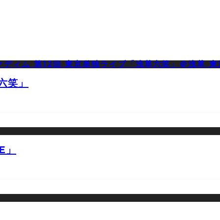
草六笑」
E」