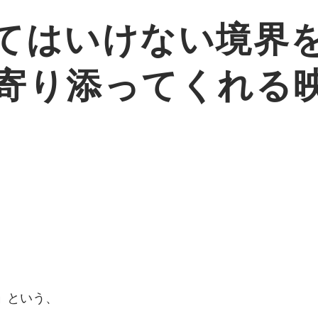
てはいけない境界
寄り添ってくれる映
」
という、