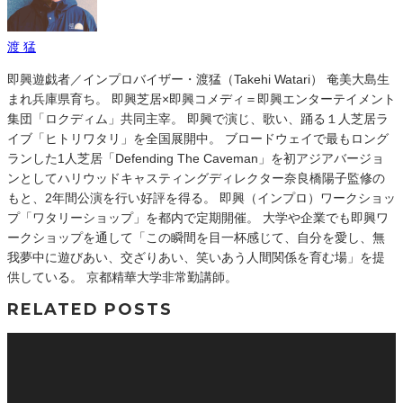
渡 猛
即興遊戯者／インプロバイザー・渡猛（Takehi Watari） 奄美大島生
まれ兵庫県育ち。 即興芝居×即興コメディ＝即興エンターテイメント
集団「ロクディム」共同主宰。 即興で演じ、歌い、踊る１人芝居ラ
イブ「ヒトリワタリ」を全国展開中。 ブロードウェイで最もロング
ランした1人芝居「Defending The Caveman」を初アジアバージョ
ンとしてハリウッドキャスティングディレクター奈良橋陽子監修の
もと、2年間公演を行い好評を得る。 即興（インプロ）ワークショッ
プ「ワタリーショップ」を都内で定期開催。 大学や企業でも即興ワ
ークショップを通して「この瞬間を目一杯感じて、自分を愛し、無
我夢中に遊びあい、交ざりあい、笑いあう人間関係を育む場」を提
供している。 京都精華大学非常勤講師。
RELATED POSTS