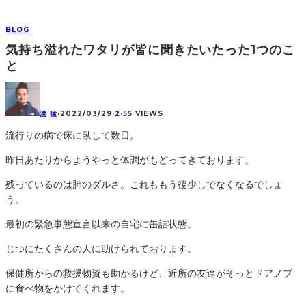
BLOG
気持ち溢れたワタリが皆に聞きたいたった1つのこ
と
渡 猛
·
2022/03/29
·
2
·
55 VIEWS
流行りの病で床に臥して数日。
昨日あたりからようやっと体調がもどってきております。
残っているのは肺のダルさ。これももう後少しでなくなるでしょ
う。
最初の緊急事態宣言以来の自宅に缶詰状態。
じつにたくさんの人に助けられております。
保健所からの救援物資も助かるけど、近所の友達がそっとドアノブ
に食べ物をかけてくれます。