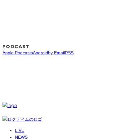
PODCAST
Apple Podcasts
Android
by Email
RSS
SNS
© 6-dim+ / PlayGroundWork Inc
LIVE
NEWS