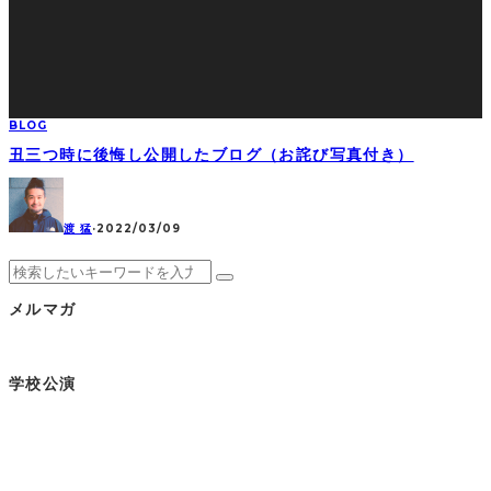
BLOG
丑三つ時に後悔し公開したブログ（お詫び写真付き）
渡 猛
·
2022/03/09
メルマガ
学校公演