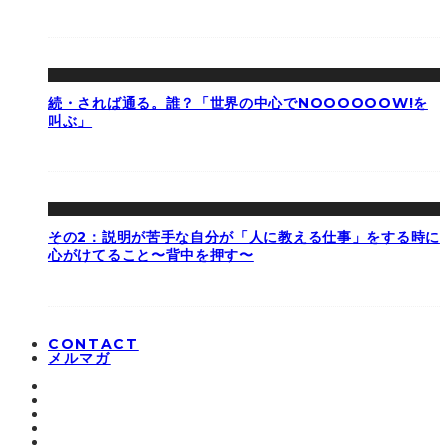
続・されば通る。誰？「世界の中心でNOOOOOOW!を
叫ぶ」
その2：説明が苦手な自分が「人に教える仕事」をする時に
心がけてること〜背中を押す〜
CONTACT
メルマガ