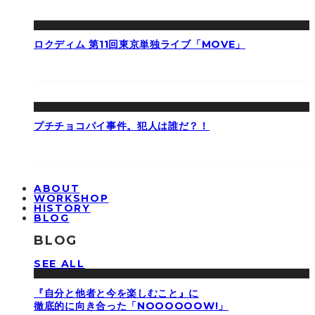
ロクディム 第11回東京単独ライブ「MOVE」
プチチョコパイ事件。犯人は誰だ？！
ABOUT
WORKSHOP
HISTORY
BLOG
BLOG
SEE ALL
『自分と他者と今を楽しむこと』に
徹底的に向き合った「NOOOOOOW!」